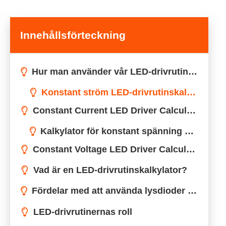
Innehållsförteckning
Hur man använder vår LED-drivrutinskalkylator
Konstant ström LED-drivrutinskalkylator
Constant Current LED Driver Calculator
Constant Voltage LED Driver Calculator
Vad är en LED-drivrutinskalkylator?
Grunderna i LED-teknik
Förstå ljusemitterande dioder (LED)
Fördelar med att använda lysdioder i belysning
t.ex.: LED:s framspänning är 3V, det finns 3 LED i serie, DC-framspänningen är 9V, det finns 4 paralleller och DC-strömmen är 2800mA.
LED-drivrutinernas roll