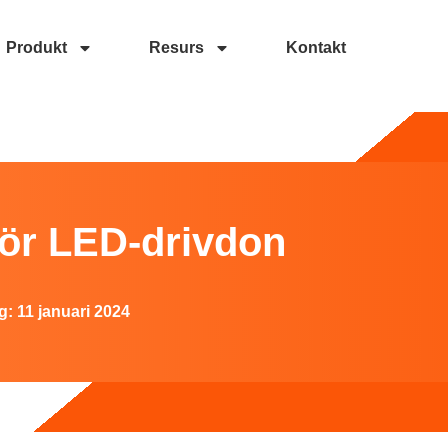
Produkt
Resurs
Kontakt
n
för LED-drivdon
g:
11 januari 2024