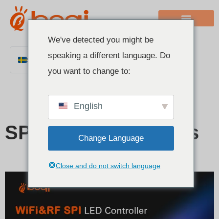
We've detected you might be
speaking a different language. Do
Swedish
you want to change to:
English
Chinese
English
Italian
French
SPI Controller Series
Change Language
German
Polish
Close and do not switch language
Spanish
Portuguese
Arabic