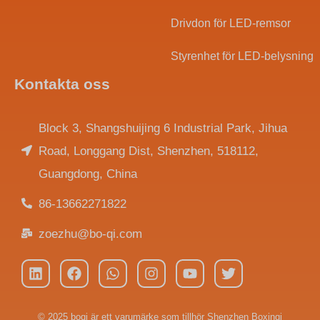
Drivdon för LED-remsor
Styrenhet för LED-belysning
Kontakta oss
Block 3, Shangshuijing 6 Industrial Park, Jihua
Road, Longgang Dist, Shenzhen, 518112,
Guangdong, China
86-13662271822
Indonesian
zoezhu@bo-qi.com
Arabic
Portuguese
Spanish
Polish
© 2025 boqi är ett varumärke som tillhör Shenzhen Boxinqi