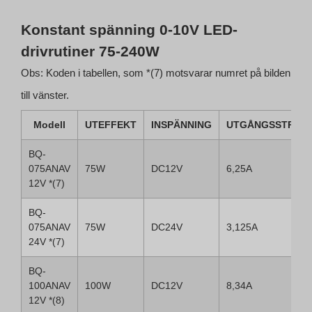
Konstant spänning 0-10V LED-
drivrutiner 75-240W
Obs: Koden i tabellen, som *(7) motsvarar numret på bilden
till vänster.
Modell
UTEFFEKT
INSPÄNNING
UTGÅNGSSTRÖM
BQ-
075ANAV
75W
DC12V
6,25A
12V *(7)
BQ-
075ANAV
75W
DC24V
3,125A
24V *(7)
BQ-
100ANAV
100W
DC12V
8,34A
12V *(8)