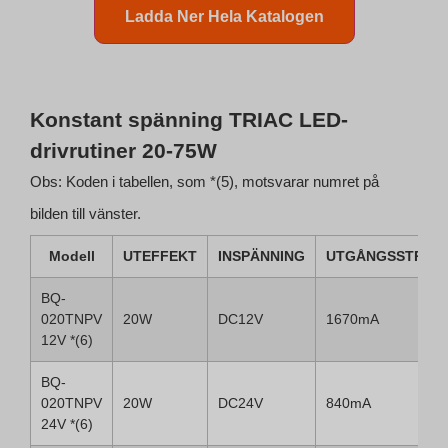
Ladda Ner Hela Katalogen
Konstant spänning TRIAC LED-
drivrutiner 20-75W
Obs: Koden i tabellen, som *(5), motsvarar numret på
bilden till vänster.
Modell
UTEFFEKT
INSPÄNNING
UTGÅNGSSTRÖM
BQ-
020TNPV
20W
DC12V
1670mA
12V *(6)
BQ-
020TNPV
20W
DC24V
840mA
24V *(6)