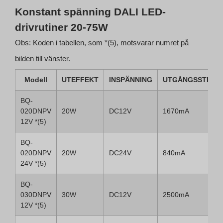
Konstant spänning DALI LED-
drivrutiner 20-75W
Obs: Koden i tabellen, som *(5), motsvarar numret på
bilden till vänster.
Modell
UTEFFEKT
INSPÄNNING
UTGÅNGSSTRÖM
BQ-
020DNPV
20W
DC12V
1670mA
12V *(5)
BQ-
020DNPV
20W
DC24V
840mA
24V *(5)
BQ-
030DNPV
30W
DC12V
2500mA
12V *(5)