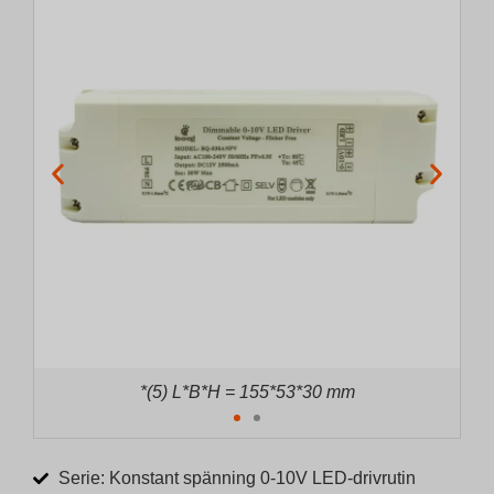
*(6) L*B*H = 175*56*31 mm
Serie: Konstant spänning 0-10V LED-drivrutin