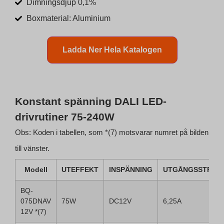
Dimningsdjup 0,1%
Boxmaterial: Aluminium
Ladda Ner Hela Katalogen
Konstant spänning DALI LED-
drivrutiner 75-240W
Obs: Koden i tabellen, som *(7) motsvarar numret på bilden
Indonesian
till vänster.
Arabic
Modell
UTEFFEKT
INSPÄNNING
UTGÅNGSSTRÖM
Portuguese
Spanish
BQ-
075DNAV
75W
DC12V
6,25A
Polish
12V *(7)
German