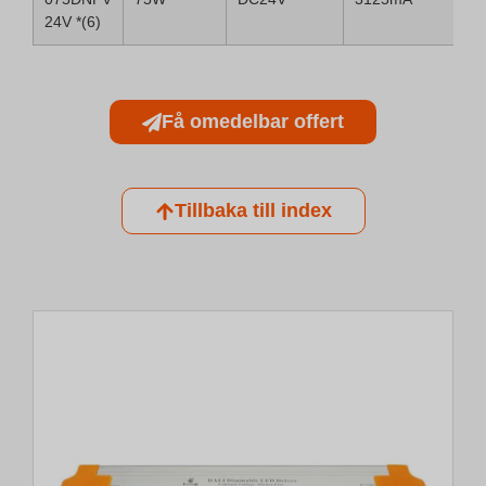
24V *(6)
Få omedelbar offert
Tillbaka till index