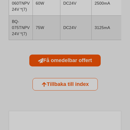
060TNPV
60W
DC24V
2500mA
24V *(7)
BQ-
075TNPV
75W
DC24V
3125mA
24V *(7)
Få omedelbar offert
Tillbaka till index