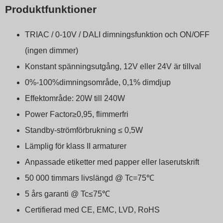
Produktfunktioner
TRIAC / 0-10V / DALI dimningsfunktion och ON/OFF
(ingen dimmer)
Konstant spänningsutgång, 12V eller 24V är tillval
0%-100%dimningsområde, 0,1% dimdjup
Effektområde: 20W till 240W
Power Factor≥0,95, flimmerfri
Standby-strömförbrukning ≤ 0,5W
Lämplig för klass II armaturer
Anpassade etiketter med papper eller laserutskrift
50 000 timmars livslängd @ Tc=75℃
5 års garanti @ Tc≤75℃
Certifierad med CE, EMC, LVD, RoHS