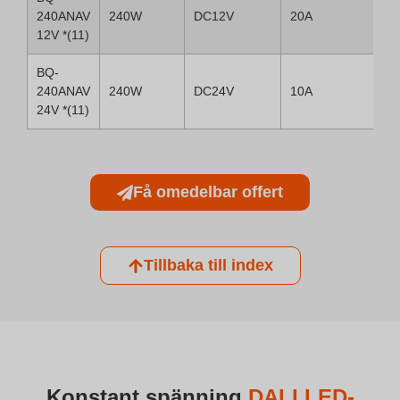
240ANAV
240W
DC12V
20A
12V *(11)
BQ-
240ANAV
240W
DC24V
10A
24V *(11)
Få omedelbar offert
Tillbaka till index
Konstant spänning
DALI LED-