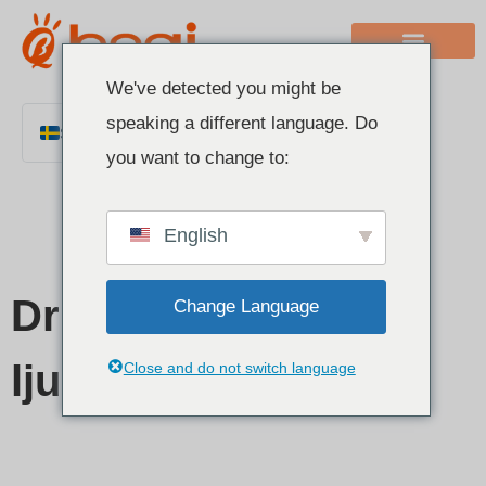
We've detected you might be
speaking a different language. Do
Swedish
you want to change to:
English
Chinese
English
Italian
French
Drivdon för LED-
Change Language
German
Polish
ljusramper
Close and do not switch language
Spanish
Portuguese
Arabic