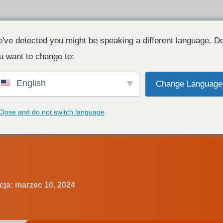
Produkt
Zasoby
Kontakt
've detected you might be speaking a different language. D
u want to change to:
English
Change Language
 być podłączone na stałe?
Close and do not switch language
aśmy LED mogą być pod
cja:
marzec 10, 2024