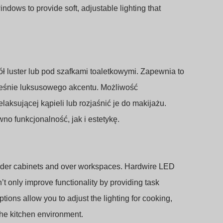
dows to provide soft, adjustable lighting that
luster lub pod szafkami toaletkowymi. Zapewnia to
ześnie luksusowego akcentu. Możliwość
aksującej kąpieli lub rozjaśnić je do makijażu.
o funkcjonalność, jak i estetykę.
under cabinets and over workspaces. Hardwire LED
n’t only improve functionality by providing task
ions allow you to adjust the lighting for cooking,
the kitchen environment.