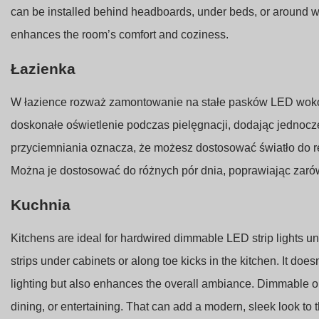
can be installed behind headboards, under beds, or around win
enhances the room’s comfort and coziness.
Łazienka
W łazience rozważ zamontowanie na stałe pasków LED wokół 
doskonałe oświetlenie podczas pielęgnacji, dodając jednoc
przyciemniania oznacza, że możesz dostosować światło do rel
Można je dostosować do różnych pór dnia, poprawiając zarówn
Kuchnia
Kitchens are ideal for hardwired dimmable LED strip lights 
strips under cabinets or along toe kicks in the kitchen. It does
lighting but also enhances the overall ambiance. Dimmable opt
dining, or entertaining. That can add a modern, sleek look to 