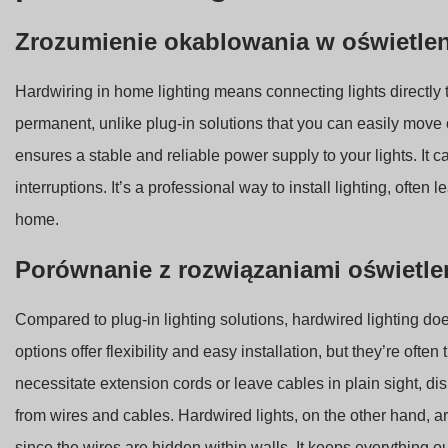
Zrozumienie okablowania w oświetle
Hardwiring in home lighting means connecting lights directly 
permanent, unlike plug-in solutions that you can easily move 
ensures a stable and reliable power supply to your lights. It 
interruptions. It’s a professional way to install lighting, often
home.
Porównanie z rozwiązaniami oświetle
Compared to plug-in lighting solutions, hardwired lighting do
options offer flexibility and easy installation, but they’re oft
necessitate extension cords or leave cables in plain sight, disr
from wires and cables. Hardwired lights, on the other hand,
since the wires are hidden within walls. It keeps everything out 