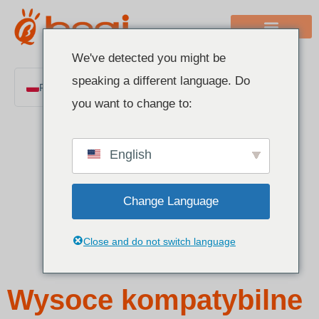
We've detected you might be
speaking a different language. Do
Polish
you want to change to:
English
Chinese
English
Italian
French
Change Language
German
Spanish
Close and do not switch language
Portuguese
Arabic
Wysoce kompatybilne
Indonesian