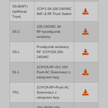
SS-B(WT)
1CH*1.5A 100-240VAC
(aplikacja
WiFi & RF Push Switch
Tuya)
100-240VAC 3A
SS-C
RF+przełącznik
wciskany
Przełącznik wciskany
SS-L
RF 1CH*15A 100-
240VAC
1CH*2A RF+0/1-10V
S1-L
Push AC Ściemniacz z
odcięciem fazy
1CH*2A RF+Push AC
TR1
Ściemniacz z
odcięciem fazy
150-360W 100-