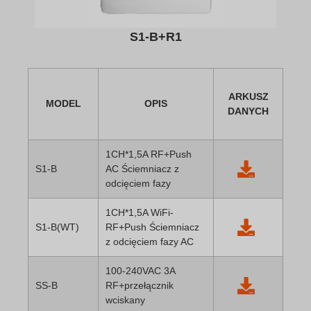
S1-B+R1
ARKUSZ
MODEL
OPIS
DANYCH
1CH*1,5A RF+Push
S1-B
AC Ściemniacz z
odcięciem fazy
1CH*1,5A WiFi-
S1-B(WT)
RF+Push Ściemniacz
z odcięciem fazy AC
100-240VAC 3A
SS-B
RF+przełącznik
wciskany