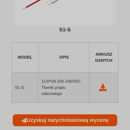
S1-S
ARKUSZ
MODEL
OPIS
DANYCH
1CH*2A 100-240VDC
S1-S
Tłumik prądu
udarowego
Uzyskaj natychmiastową wycenę