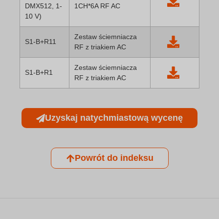
DMX512, 1-
1CH*6A RF AC
10 V)
Zestaw ściemniacza
S1-B+R11
RF z triakiem AC
Zestaw ściemniacza
S1-B+R1
RF z triakiem AC
Uzyskaj natychmiastową wycenę
Powrót do indeksu