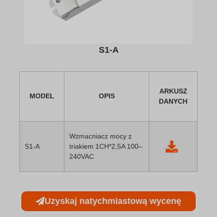
S1-A
ARKUSZ
MODEL
OPIS
DANYCH
Wzmacniacz mocy z
S1-A
triakiem 1CH*2,5A 100–
240VAC
Uzyskaj natychmiastową wycenę