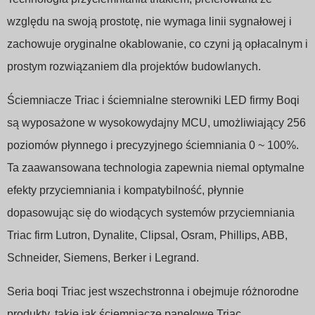
Swedish
względu na swoją prostotę, nie wymaga linii sygnałowej i
zachowuje oryginalne okablowanie, co czyni ją opłacalnym i
prostym rozwiązaniem dla projektów budowlanych.
Ściemniacze Triac i ściemnialne sterowniki LED firmy Boqi
są wyposażone w wysokowydajny MCU, umożliwiający 256
poziomów płynnego i precyzyjnego ściemniania 0 ~ 100%.
Ta zaawansowana technologia zapewnia niemal optymalne
efekty przyciemniania i kompatybilność, płynnie
dopasowując się do wiodących systemów przyciemniania
Triac firm Lutron, Dynalite, Clipsal, Osram, Phillips, ABB,
Schneider, Siemens, Berker i Legrand.
Seria boqi Triac jest wszechstronna i obejmuje różnorodne
produkty, takie jak ściemniacze panelowe Triac,