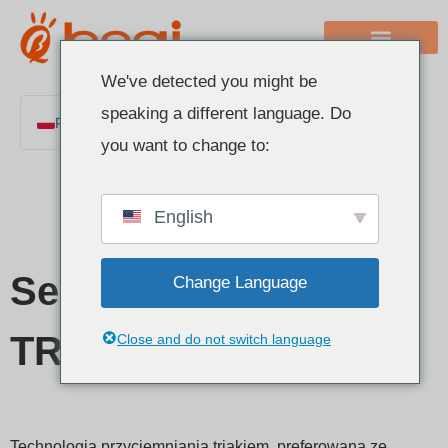
We've detected you might be
speaking a different language. Do
Polish
you want to change to:
English
Chinese
English
Italian
French
Seria kontrolerów
Change Language
German
Spanish
TRIAC
Close and do not switch language
Portuguese
Arabic
Indonesian
Technologia przyciemniania triakiem, preferowana ze