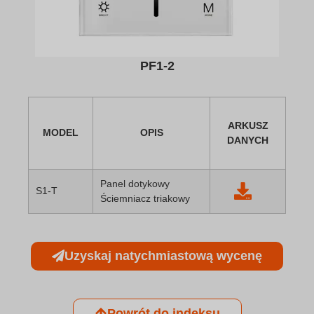
PF1-2
ARKUSZ
MODEL
OPIS
DANYCH
Panel dotykowy
S1-T
Ściemniacz triakowy
Uzyskaj natychmiastową wycenę
Powrót do indeksu