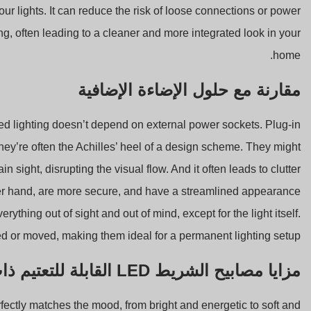
ur lights. It can reduce the risk of loose connections or power
hting, often leading to a cleaner and more integrated look in your
home.
مقارنة مع حلول الإضاءة الإضافية
red lighting doesn’t depend on external power sockets. Plug-in
t they’re often the Achilles’ heel of a design scheme. They might
 sight, disrupting the visual flow. And it often leads to clutter
her hand, are more secure, and have a streamlined appearance
rything out of sight and out of mind, except for the light itself.
ed or moved, making them ideal for a permanent lighting setup.
مزايا مصابيح الشريط LED القابلة للتعتيم ذات الأسلاك الصلبة
fectly matches the mood, from bright and energetic to soft and