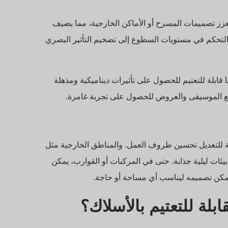
سلاك الصلبة أن تعزز تصميمات المسرح أو الأماكن الخارجية، مما يضيف
ى التحكم في مستويات السطوع إلى تضخيم التأثير البصري
تستخدم الحفلات الموسيقية والعروض الضوئية مصابيح شريطية LED قابلة للتعتيم للحصول على تأثيرات ديناميكية ومذهلة
ة مع الموسيقى والعروض للحصول على تجربة غامرة.
لة للتعديل تحسين ظروف العمل. والمناطق الخارجية مثل
ط LED القابلة للضوء أن تخلق بيئات ليلية جذابة. حتى في المركبات أو القوارب، يمكن
. يمكن تصميمه ليناسب أي مساحة أو حاجة.