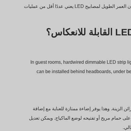
يقلل من استهلاك الطاقة فحسب، بل يقلل أيضًا من فواتير الكهرباء. إن العمر الطويل لمصابيح LED يعني عددًا أقل من عمليات
In guest rooms, hardwired dimmable LED strip l
can be installed behind headboards, under bed
 LED حول المرايا أو تحت خزائن الزينة. وهذا يوفر إضاءة ممتازة للعناية مع إضافة
لى حمام مريح أو تفتيحه لوضع الماكياج. ويمكن تعديل
الي.