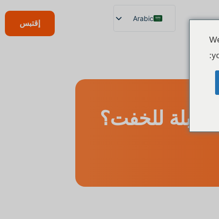
Arabic
إقتبس
English
We
Chinese
yo
Italian
French
بلة للخفت؟
German
Polish
Spanish
Portuguese
Indonesian
Swedish