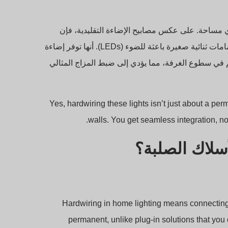
ءة يمكنه تحويل أي مساحة. على عكس مصابيح الإضاءة التقليدية، فإن
شرائط LED القابلة للتعتيم عبارة عن أشرطة رفيعة تحتوي على صمامات ثنائية صغيرة باعثة للضوء (LEDs). أنها توفر إضاءة
كم في سطوع الغرفة، مما يؤدي إلى ضبط المزاج المثالي
Yes, hardwiring these lights isn’t just about a perm
walls. You get seamless integration, no
Hardwiring in home lighting means connecting l
permanent, unlike plug-in solutions that you