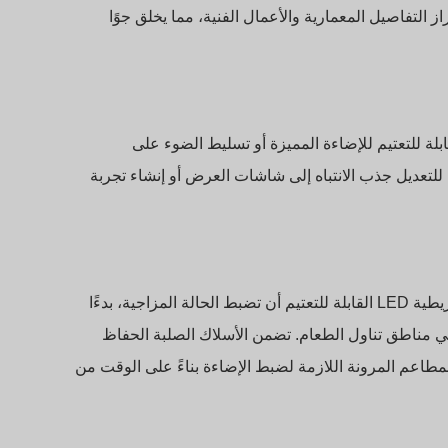
از التفاصيل المعمارية والأعمال الفنية، مما يخلق جوًا
لمتاجر استخدام مصابيح LED الشريطية القابلة للتعتيم للإضاءة المميزة أو تسليط الضوء على
 للتعديل جذب الانتباه إلى شاشات العرض أو إنشاء تجربة
في الفنادق والمطاعم، تعتبر الأجواء أمرًا أساسيًا. يمكن للأضواء الشريطية LED القابلة للتعتيم أن تضبط الحالة المزاجية، بدءًا
في مناطق تناول الطعام. تضمن الأسلاك الصلبة الحفاظ
لمطاعم المرونة اللازمة لضبط الإضاءة بناءً على الوقت من