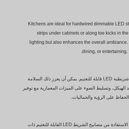
Kitchens are ideal for hardwired dimmable LED s
strips under cabinets or along toe kicks in the
lighting but also enhances the overall ambiance. 
dining, or entertaining
بالنسبة للتطبيقات الخارجية، يمكن إضاءة الجسور باستخدام مصابيح شريطية LED قابلة للتعتيم. يمكن أن يعزز ذلك السلامة
يد الهيكل، وتسليط الضوء على الميزات المعمارية مع توفير
الحفاظ على الرؤية والجماليات.
تشمل المباني العامة المكتبات والمتاحف والمباني الحكومية. يمكنهم الاستفادة من مصابيح الشريط LED القابلة للتعتيم ذات