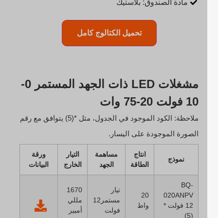
مادة الصندوق: بلاستيك
تحميل الكتالوج كامل
مشغلات LED ذات الجهد المستمر 0-
10 فولت 20-75 وات
ملاحظة: الكود الموجود في الجدول، مثل *(5) يتوافق مع رقم
الصورة الموجودة على اليسار.
انتاج
مساهمة
التيار
ورقة
نموذج
الطاقة
الجهد
الخارج
البيانات
BQ-
تيار
1670
20
020ANPV
مستمر12
مللي
12 فولت *
واط
فولت
أمبير
(5)