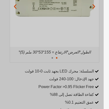
*(6) الطول*العرض*الارتفاع = 175*56*31 ملم
*(5) الط
السلسلة: محرك LED بجهد ثابت 0-10 فولت
جهد الإدخال: 100-240 فولت
Power Factor >0.95 Flicker Free
كفاءة الطاقة تصل إلى 88%
عمق التعتيم 0.1%