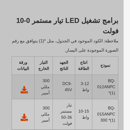
برامج تشغيل LED تيار مستمر 0-10
فولت
ملاحظة: الكود الموجود في الجدول، مثل *(1) يتوافق مع رقم
الصورة الموجودة على اليسار.
انتاج
الجهد
التيار
ورقة
نموذج
الطاقة
الناتج
الخارج
البيانات
300
BQ-
DC9-
3-12
012ANPC
مللي
واط
45V
*(1)
أمبير
تيار
300
BQ-
10-15
مستمر
015ANPC
مللي
واط
36-50
300 *(1)
أمبير
فولت