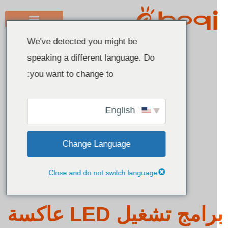
We've detected you might be
speaking a different language. Do
Arabic
you want to change to:
English
Chinese
English
Italian
French
Change Language
German
Polish
Close and do not switch language
Spanish
Portuguese
برامج تشغيل LED عاكسة
Indonesian