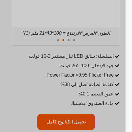
*(2) الطول*العرض*الارتفاع = 130*43*21 ملم
*(1) الط
السلسلة: سائق LED تيار مستمر 0-10 فولت
جهد الإدخال: 100-265 فولت
Power Factor >0.95 Flicker Free
كفاءة الطاقة تصل إلى 88%
عمق التعتيم 0.1%
مادة الصندوق: بلاستيك
تحميل الكتالوج كامل