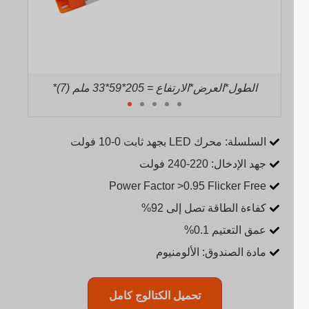
*(8) الطول*العرض*الارتفاع = 221*59*33 ملم
*(7) الط
السلسلة: محرك LED بجهد ثابت 0-10 فولت
جهد الإدخال: 220-240 فولت
Power Factor >0.95 Flicker Free
كفاءة الطاقة تصل إلى 92%
عمق التعتيم 0.1%
مادة الصندوق: الألومنيوم
تحميل الكتالوج كامل