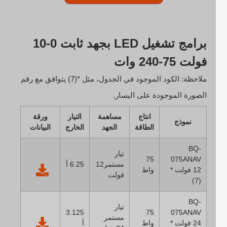
برامج تشغيل LED بجهد ثابت 0-10
فولت 75-240 وات
ملاحظة: الكود الموجود في الجدول، مثل *(7) يتوافق مع رقم
الصورة الموجودة على اليسار.
انتاج
مساهمة
التيار
ورقة
نموذج
الطاقة
الجهد
الخارج
البيانات
BQ-
تيار
75
075ANAV
مستمر12
6.25 أ
12 فولت *
واط
فولت
(7)
BQ-
تيار
3.125
75
075ANAV
مستمر
24 فولت *
واط
أ