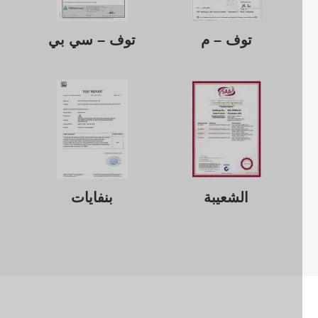
توف – م
توف – سي بي
الشعيبة
بنفايات