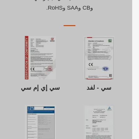
وCB وSAA وRoHS.
سي - لفد
سي إي إم سي