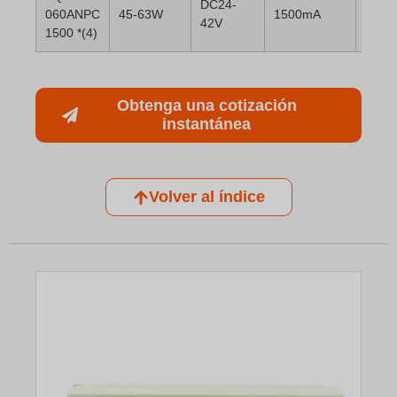
DC24-
060ANPC
45-63W
1500mA
42V
1500 *(4)
Obtenga una cotización
instantánea
Volver al índice