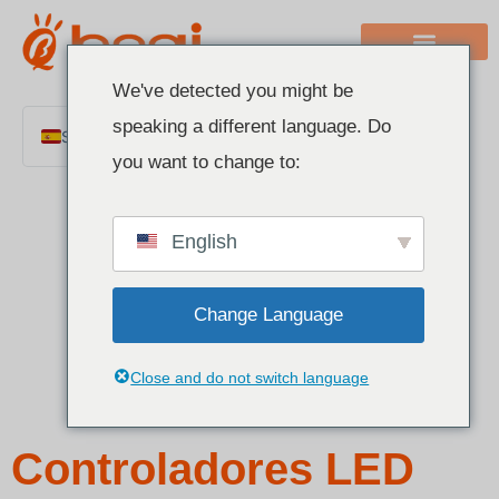
We've detected you might be
speaking a different language. Do
Spanish
you want to change to:
English
Chinese
English
Italian
French
Change Language
German
Polish
Close and do not switch language
Portuguese
Arabic
Controladores LED
Indonesian