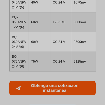
040ANPV
40W
CC 24 V
1670mA
24V *(5)
BQ-
060ANPV
60W
12 V CC.
5000mA
12V *(6)
BQ-
060ANPV
60W
CC 24 V
2500mA
24V *(6)
BQ-
075ANPV
75W
CC 24 V
3125mA
24V *(6)
Obtenga una cotización
instantánea