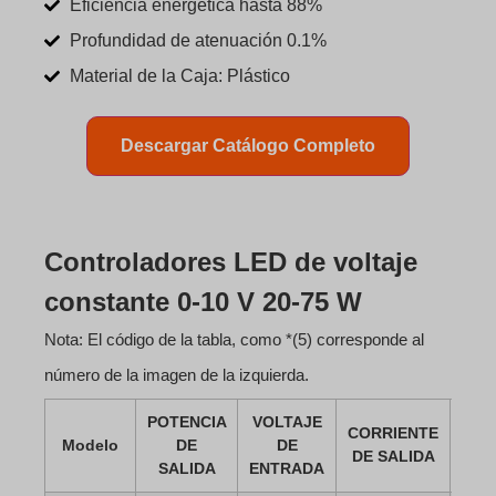
Eficiencia energética hasta 88%
Profundidad de atenuación 0.1%
Material de la Caja: Plástico
Descargar Catálogo Completo
Controladores LED de voltaje
constante 0-10 V 20-75 W
Nota: El código de la tabla, como *(5) corresponde al
número de la imagen de la izquierda.
POTENCIA
VOLTAJE
FIC
CORRIENTE
Modelo
DE
DE
D
DE SALIDA
SALIDA
ENTRADA
DAT