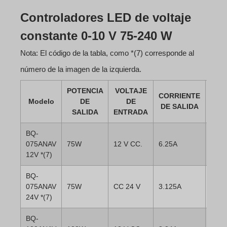
Controladores LED de voltaje
constante 0-10 V 75-240 W
Nota: El código de la tabla, como *(7) corresponde al
número de la imagen de la izquierda.
POTENCIA
VOLTAJE
FIC
CORRIENTE
Modelo
DE
DE
D
DE SALIDA
SALIDA
ENTRADA
DAT
BQ-
075ANAV
75W
12 V CC.
6.25A
12V *(7)
BQ-
075ANAV
75W
CC 24 V
3.125A
24V *(7)
BQ-