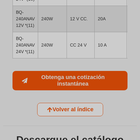
BQ-
240ANAV
240W
12 V CC.
20A
12V *(11)
BQ-
240ANAV
240W
CC 24 V
10 A
24V *(11)
Obtenga una cotización
instantánea
Volver al índice
Descargue el catálogo