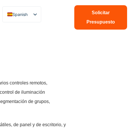
Solicitar
Spanish
Presupuesto
English
Chinese
Italian
French
German
Polish
Portuguese
rios controles remotos,
Arabic
control de iluminación
Indonesian
 segmentación de grupos,
Swedish
les, de panel y de escritorio, y