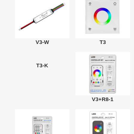
V3-W
T3
T3-K
V3+R8-1