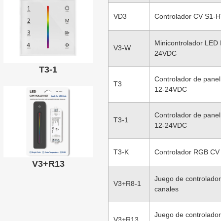
VD3
Controlador CV S1-
Minicontrolador LED
V3-W
24VDC
T3-1
Controlador de pane
T3
12-24VDC
Controlador de pane
T3-1
12-24VDC
T3-K
Controlador RGB CV
V3+R13
Juego de controlado
V3+R8-1
canales
Juego de controlado
V3+R13