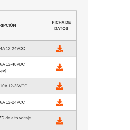
FICHA DE
RIPCIÓN
DATOS
*4A 12-24VCC
*6A 12-48VDC
uje)
*10A 12-36VCC
*6A 12-24VCC
ED de alto voltaje