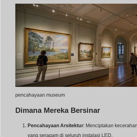
pencahayaan museum
Dimana Mereka Bersinar
Pencahayaan Arsitektur
: Menciptakan keceraha
yang seragam di seluruh instalasi LED.
Tampilan Ritel
: Memastikan pencahayaan yang
hidup dan konsisten untuk menarik pelanggan.
Pengaturan Industri
: Mendukung daya tahan
dalam lingkungan yang menuntut.
Aplikasi Khusus
Pencahayaan Perawatan Kesehatan
:
Pencahayaan yang tepat di fasilitas medis.