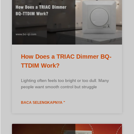
Lighting often feels too bright or too dull. Many
people want smooth control but struggle
BACA SELENGKAPNYA "
How TRIAC Dimming Works for
12V/24V LED Strips?