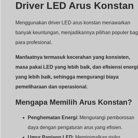
pemeliharaan dan operasional.
Mengapa Memilih Arus Konstan?
Penghematan Energi
: Mengurangi pemborosan
daya dengan pengaturan arus yang efisien.
Umur Panjang LED
: Meminimalkan risiko
kelelahan atau kepanasan.
Output yang Konsisten
: Kecerahan yang
seragam, terlepas dari fluktuasi daya.
Perbandingan: Dengan vs. Tanpa Drive
Arus Konstan
Aspek
Dengan
Tanpa
pengemudi
Pengemudi