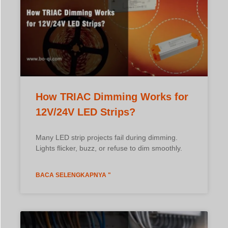
Many LED strip projects fail during dimming.
Lights flicker, buzz, or refuse to dim smoothly.
BACA SELENGKAPNYA "
How Does DALI Work with
Constant Current LED Drivers?