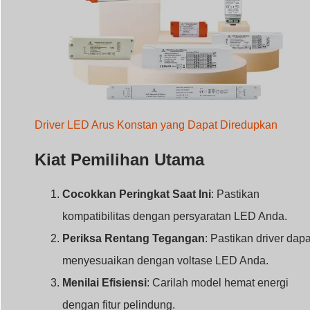
Cocokkan Peringkat Saat Ini
: Pastikan
kompatibilitas dengan persyaratan LED Anda.
Periksa Rentang Tegangan
: Pastikan driver dapa
menyesuaikan dengan voltase LED Anda.
Menilai Efisiensi
: Carilah model hemat energi
dengan fitur pelindung.
Saran Ahli
Selalu baca lembar data LED Anda untuk mendapatkan
panduan. Bekerja sama dengan pemasok yang dapat
diandalkan juga dapat menyederhanakan proses
pemilihan.
Kesimpulan