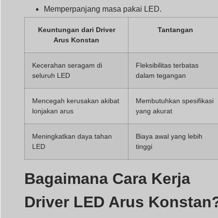
Meningkatkan daya tahan
Biaya awal yang lebih
LED
tinggi
Bagaimana Cara Kerja
Driver LED Arus Konstan
Driver LED arus konstan mengatur arus listrik yang
mengalir ke LED. Driver ini menyesuaikan tegangan
output secara otomatis untuk mempertahankan arus yan
ditentukan.
The driver uses advanced circuits to match the LED’
current needs, ensuring optimal performance and
durability.