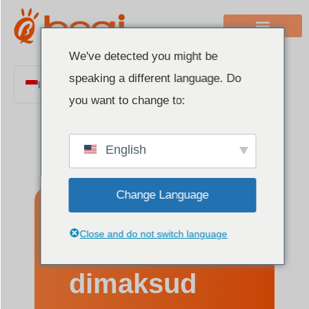
We've detected you might be
speaking a different language. Do
Indonesian
you want to change to:
English
Chinese
English
Italian
French
Change Language
German
Polish
Apa yang
Close and do not switch language
Spanish
Portuguese
dimaksud
Arabic