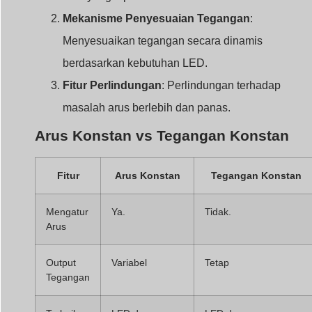
Mengatur
Ya.
Tidak.
Arus
Output
Variabel
Tetap
Tegangan
Terbaik
LED dengan
LED dengan
untuk
kebutuhan arus
persyaratan tegangan
tertentu
yang konsisten
Driver LED Arus Konstan
vs Tegangan Konstan:
Apa Perbedaannya?
Memilih antara driver arus konstan dan tegangan konst