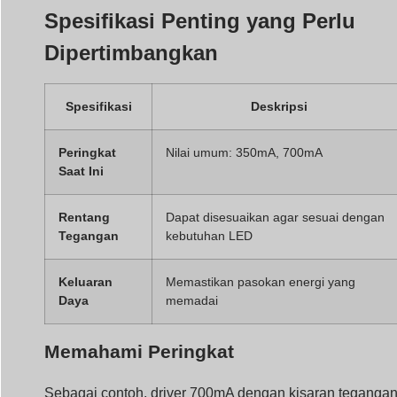
Tegangan
kebutuhan LED
Keluaran
Memastikan pasokan energi yang
Daya
memadai
Memahami Peringkat
Sebagai contoh, driver 700mA dengan kisaran teganga
12-36V cocok untuk LED yang membutuhkan hingga
25W. Selalu sesuaikan driver dengan spesifikasi LED
Anda.
Aplikasi Driver LED Arus
Konstan
Driver LED arus konstan banyak digunakan dalam