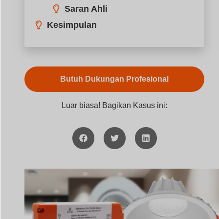
apa yang dimaksud dengan driver led arus konstan
Bermasalah dengan kecerahan LED yang tidak konsist
atau berkedip-kedip? Driver LED arus konstan
memastikan performa yang stabil dan melindungi LED