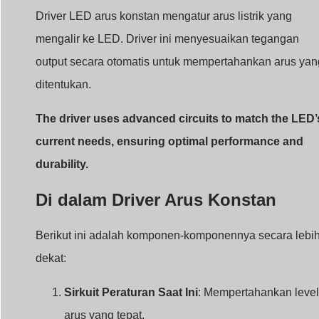
Di dalam Driver Arus Konstan
Berikut ini adalah komponen-komponennya secara lebi
dekat:
Sirkuit Peraturan Saat Ini
: Mempertahankan level
arus yang tepat.
Mekanisme Penyesuaian Tegangan
:
Menyesuaikan tegangan secara dinamis
berdasarkan kebutuhan LED.
Fitur Perlindungan
: Perlindungan terhadap
masalah arus berlebih dan panas.
Arus Konstan vs Tegangan Konstan
Fitur
Arus Konstan
Tegangan Konstan