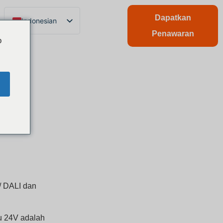
Dapatkan
Indonesian
Penawaran
English
o
Chinese
Italian
French
German
Polish
Spanish
Portuguese
Arabic
Swedish
/ DALI dan
u 24V adalah