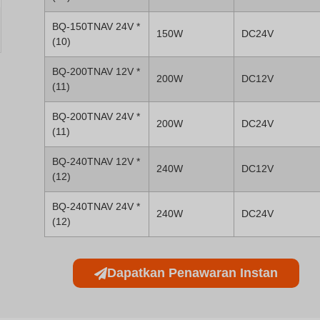
*(9) Panjang*L*T = 221*59*33 mm
BQ-150TNAV 24V *
150W
DC24V
(10)
BQ-200TNAV 12V *
200W
DC12V
(11)
BQ-200TNAV 24V *
200W
DC24V
(11)
BQ-240TNAV 12V *
240W
DC12V
(12)
BQ-240TNAV 24V *
240W
DC24V
(12)
Dapatkan Penawaran Instan