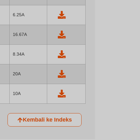
*(10) Panjang*L*T = 255*59*33 mm
6.25A
16.67A
8.34A
20A
10A
Kembali ke Indeks