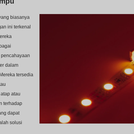
ampu
yang biasanya
n ini terkenal
Mereka
bagai
h, pencahayaan
ler dalam
 Mereka tersedia
tau
 atap atau
n terhadap
ang dapat
lah solusi