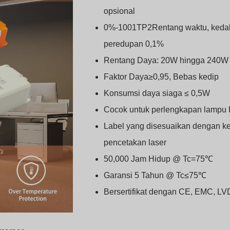
opsional
0%-1001TP2Rentang waktu, keda
peredupan 0,1%
Rentang Daya: 20W hingga 240W
Faktor Daya≥0,95, Bebas kedip
Konsumsi daya siaga ≤ 0,5W
Cocok untuk perlengkapan lampu K
Label yang disesuaikan dengan ke
pencetakan laser
50,000 Jam Hidup @ Tc=75℃
Garansi 5 Tahun @ Tc≤75℃
Bersertifikat dengan CE, EMC, L