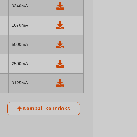
3340mA
*(6) Panjang*L*T = 155*53*30 mm
1670mA
5000mA
2500mA
3125mA
Kembali ke Indeks