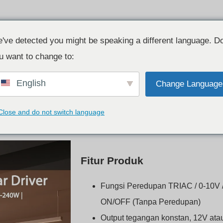
Produk
Sumber Daya
Kontak
've detected you might be speaking a different language. D
u want to change to:
English
Change Language
er Kotak Lampu
Close and do not switch language
Fitur Produk
Fungsi Peredupan TRIAC / 0-10V 
ON/OFF (Tanpa Peredupan)
Output tegangan konstan, 12V ata