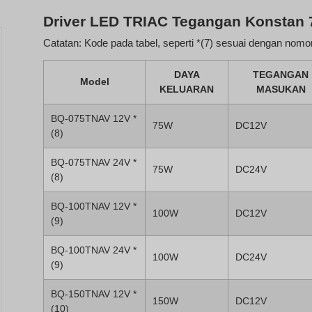
Driver LED TRIAC Tegangan Konstan
Catatan: Kode pada tabel, seperti *(7) sesuai dengan nomor
DAYA
TEGANGAN
Model
KELUARAN
MASUKAN
BQ-075TNAV 12V *
75W
DC12V
(8)
BQ-075TNAV 24V *
75W
DC24V
(8)
BQ-100TNAV 12V *
100W
DC12V
(9)
BQ-100TNAV 24V *
100W
DC24V
(9)
BQ-150TNAV 12V *
150W
DC12V
(10)