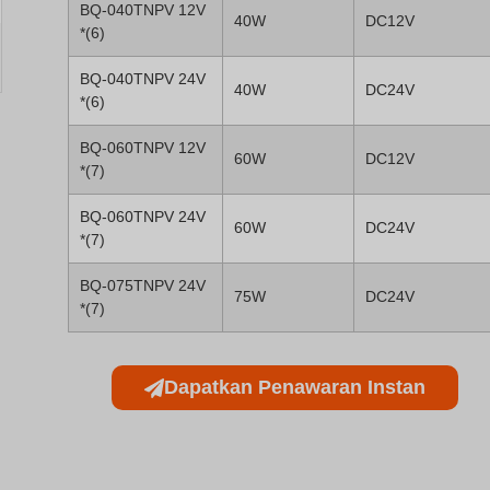
BQ-040TNPV 12V
40W
DC12V
*(6)
*(7) Panjang*L*T = 175*56*31 mm
BQ-040TNPV 24V
40W
DC24V
*(6)
BQ-060TNPV 12V
60W
DC12V
*(7)
BQ-060TNPV 24V
60W
DC24V
*(7)
BQ-075TNPV 24V
75W
DC24V
*(7)
Dapatkan Penawaran Instan