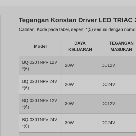
Tegangan Konstan Driver LED TRIAC
Catatan: Kode pada tabel, seperti *(5) sesuai dengan nomor
DAYA
TEGANGAN
Model
KELUARAN
MASUKAN
BQ-020TNPV 12V
20W
DC12V
*(6)
BQ-020TNPV 24V
20W
DC24V
*(6)
BQ-030TNPV 12V
30W
DC12V
*(6)
BQ-030TNPV 24V
30W
DC24V
*(6)