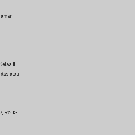
laman
elas II
rtas atau
VD, RoHS