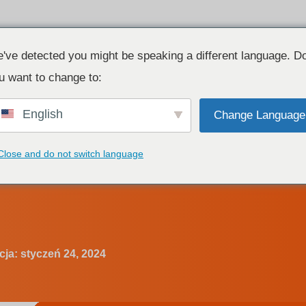
Produkt
Zasoby
Kontakt
've detected you might be speaking a different language. D
u want to change to:
English
Change Language
14 najlepszych producentów
Close and do not switch language
producentów sterownikó
cja:
styczeń 24, 2024