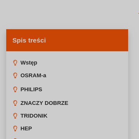
Spis treści
Wstęp
OSRAM-a
PHILIPS
Informacje o Firmie.
Kluczowe produkty i technologie.
Obecność na rynku i osiągnięcia.
ZNACZY DOBRZE