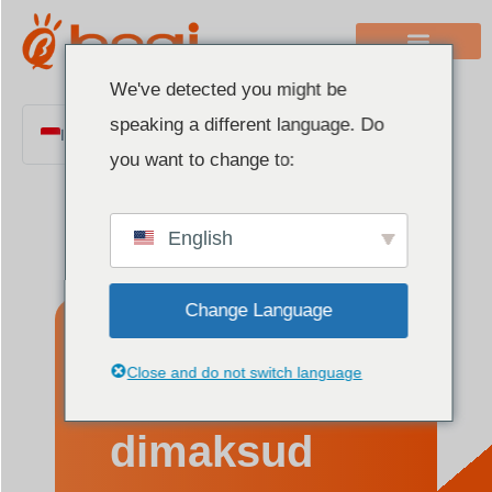
We've detected you might be
speaking a different language. Do
Indonesian
you want to change to:
English
Chinese
English
Italian
French
Change Language
German
Polish
Apa yang
Close and do not switch language
Spanish
Portuguese
dimaksud
Arabic