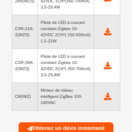
28A(WZS)
42VDC 1CH*(350-700mA)
3,5-29,4W
Pilote de LED à courant
CXR-21A-
constant Zigbee 10-
2(WZS)
42VDC 2CH*( 150-500mA)
1,5-21W
Pilote de LED à courant
CXR-28A-
constant Zigbee 10-
2(WZS)
42VDC 2CH*( 350-700mA)
3,5-29,4W
Moteur de rideau
CM(WZ)
intelligent ZigBee 100-
240VAC
Obtenez un devis instantané