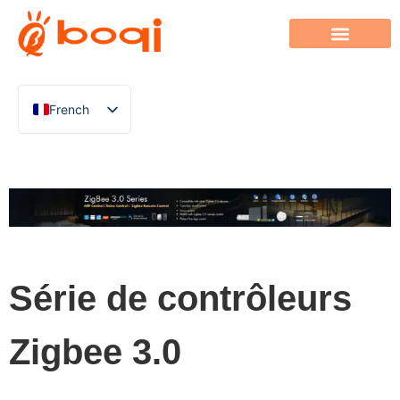
French
English
Chinese
Italian
German
Polish
Spanish
Série de contrôleurs
Portuguese
Zigbee 3.0
Arabic
Indonesian