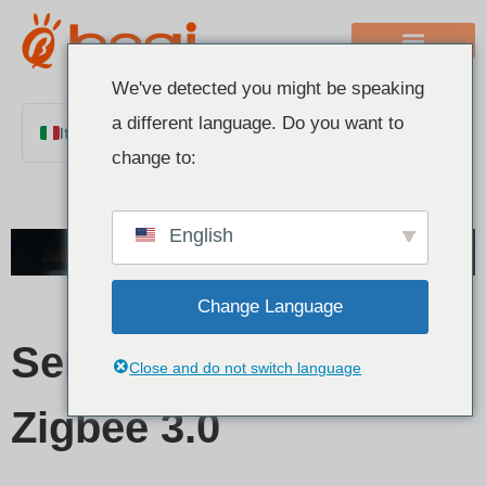
We've detected you might be speaking
a different language. Do you want to
Italian
change to:
English
Chinese
English
French
German
Change Language
Polish
Spanish
Serie di controller
Close and do not switch language
Portuguese
Zigbee 3.0
Arabic
Indonesian