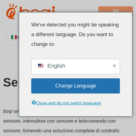
We've detected you might be speaking
a different language. Do you want to
Italian
change to:
English
Chinese
English
French
German
Serie di sensori
Change Language
Polish
Spanish
Close and do not switch language
Portuguese
boqi
serie di sensori
i prodotti includono dimmer con
Arabic
sensore, interruttore con sensore e telecomando con
Indonesian
sensore, fornendo una soluzione completa di controllo