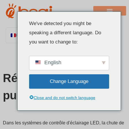
We've detected you might be
speaking a different language. Do
French
you want to change to:
English
Chinese
English
Italian
German
Répétiteur de
Change Language
Polish
puissance
Spanish
Close and do not switch language
Portuguese
Arabic
Indonesian
Dans les systèmes de contrôle d'éclairage LED, la chute de