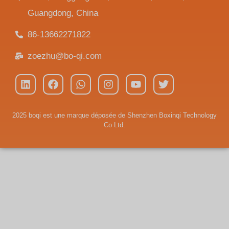
Guangdong, China
86-13662271822
zoezhu@bo-qi.com
2025 boqi est une marque déposée de Shenzhen Boxinqi Technology
Co Ltd.