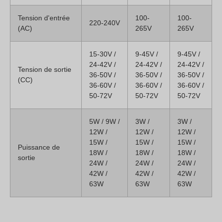
Tension d'entrée
100-
100-
220-240V
(AC)
265V
265V
15-30V /
9-45V /
9-45V /
24-42V /
24-42V /
24-42V /
Tension de sortie
36-50V /
36-50V /
36-50V /
(CC)
36-60V /
36-60V /
36-60V /
50-72V
50-72V
50-72V
5W / 9W /
3W /
3W /
12W /
12W /
12W /
15W /
15W /
15W /
Puissance de
18W /
18W /
18W /
sortie
24W /
24W /
24W /
42W /
42W /
42W /
63W
63W
63W