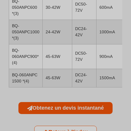
BQ-
DC50-
050ANPC600
30-42W
600mA
72V
*(3)
BQ-
DC24-
050ANPC1000
24-42W
1000mA
42V
*(3)
BQ-
DC50-
060ANPC900*
45-63W
900mA
72V
(4)
BQ-060ANPC
DC24-
45-63W
1500mA
1500 *(4)
42V
Obtenez un devis instantané