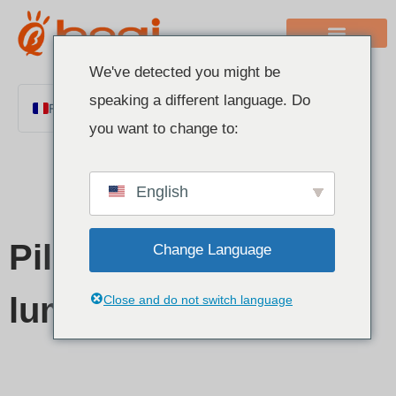
We've detected you might be
speaking a different language. Do
French
you want to change to:
English
Chinese
English
Italian
German
Pilote de panneau
Change Language
Polish
Spanish
lumineux LED
Close and do not switch language
Portuguese
Arabic
Indonesian