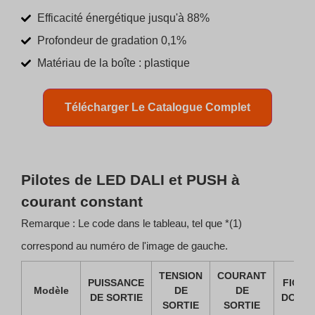
Efficacité énergétique jusqu'à 88%
Profondeur de gradation 0,1%
Matériau de la boîte : plastique
Télécharger Le Catalogue Complet
Pilotes de LED DALI et PUSH à
courant constant
Remarque : Le code dans le tableau, tel que *(1)
correspond au numéro de l'image de gauche.
TENSION
COURANT
PUISSANCE
FICHE
Modèle
DE
DE
DE SORTIE
DONN
SORTIE
SORTIE