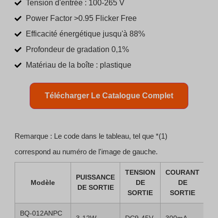
Tension d'entrée : 100-265 V
Power Factor >0.95 Flicker Free
Efficacité énergétique jusqu'à 88%
Profondeur de gradation 0,1%
Matériau de la boîte : plastique
Télécharger Le Catalogue Complet
Remarque : Le code dans le tableau, tel que *(1)
correspond au numéro de l'image de gauche.
TENSION
COURANT
PUISSANCE
F
Modèle
DE
DE
DE SORTIE
D
SORTIE
SORTIE
BQ-012ANPC