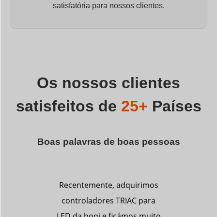
satisfatória para nossos clientes.
Os nossos clientes
satisfeitos de
25+
Países
Boas palavras de boas pessoas
uirimos
Como empreiteiro elétrico
A noss
AC para
em Singapura, ficámos
Boqi te
os muito
muito impressionados com
seus co