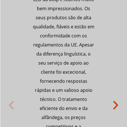
os. Os
os reguladores de fluxo
de 
de alta
luminoso TRIAC da Boqi. Os
qualid
 estão em
seus produtos são de alta
que re
om os
qualidade, fiáveis e
tempo.
. Apesar
cumprem perfeitamente os
em sa
stica, o
nossos requisitos técnicos.
neces
oio ao
As entregas atempadas da
gar
onal,
Boqi, a conformidade com
atempad
ostas
os regulamentos locais, os
apoio p
so apoio
preços competitivos e o
mento
excelente apoio pós-venda
verdade
o e da
beneficiaram
sincer
reços
significativamente o nosso
sua ded
e a
negócio. Recomendamos
do cl