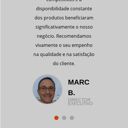
nstante
vivamente a Boqi pelo seu
supe
iciaram
empenho na qualidade e
 o nosso
satisfação do cliente.
ndamos
empenho
ADAM
tisfação
WANG
COFUNDADOR
ARC
ECTOR
CUTIVO