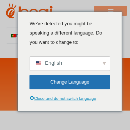
We've detected you might be
speaking a different language. Do
Portuguese
you want to change to:
English
Chinese
English
Italian
French
Sobre boqi
Change Language
German
Polish
Close and do not switch language
Spanish
Arabic
Indonesian