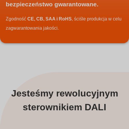
bezpieczeństwo gwarantowane.
Zgodność
CE, CB, SAA i RoHS
, ściśle produkcja w celu
zagwarantowania jakości.
Jesteśmy rewolucyjnym
sterownikiem DALI